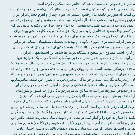
: ايرادات مدنی را بدين گونه مي‎‏توان تفسير کرد.ايراد در قانون‎‏گذاری،تفسير،اجرا و احترام به
 است که هنوز در جامعه ما،از قانون بيشتر به عنوان چماق و اهرم فشار،ابزار ابراز
قدرت و وسيله تزئين و مشروعيت بخشی به اعمال دلخواه خود،استفاده مي‏‎شود و اين موضوع در تمامی
احل و بخش‎‏ها نمود دارد. چه در مرحله تقنين،چه تفسير، چه ابلاغ و چه اجرا. حتی نگاه به قانون نيز اين
گونه است و کمتر کسی پيدا مي‎‏شود که قانون را به عنوان يک حق مکلّف و يک تکليف محق ببيند.برای
‏توان از استفاده از يک قانون متروک و نامربوط برای تعطيلی مطبوعات و از آن سو،تعميم شرع
تا ميزان بودجه در نظر گرفته شده برای شورای نگهبان و تهديد به تعطيلی شبکه‎‏های استانی در برابر
تصميم برای کاهش بودجه صداوسيما اشاره کرد. (البته اگر همه شبکه‎‏های استانی مثل شبکه خراسان
باشند که اين امر،کاری است ممدوح!) در سطح دانشگاه نيز،بارها شاهد اين استفاده‎‏های ابزاری
بوده‎‏ايم.استفاده از آيين‎‏نامه «الزام محدود شدن نشريات غيرخودکفای دانشگاهی به يک عنوان» تنها
برای تعطيلی يک نشريه از هشت نشريه،تفسير دوسوم عدد 11، يک سال به هشت و سال بعد به هفت؛
عدم صدور اجازه حذف پزشکی توسط استاد به بهانه‎‏های واهی؛تهديد به عدم صدور اجازه حذف و اضافه
بيش از دو درس در ترم‎‏های آينده، در برابر انتقاد به شيوه برنامه‎‏ريزی آموزشی؛ و هزاران مورد و مسئله
ديگر تنها گوشه‎‏ای از تجربيات نگارنده است و خوانندگان محترم،قريب به يقين، خود شاهد ظاهرسازي‎‏ها
و قانون‎‏مداري‎‏های ساختگی بسياری بوده‎‏اند که تنها هدفشان،رسيدن به اميال شخصی و مواردی از اين
در خصوص شوراها نيز،ابتدا به ساکن شاهد پدرخواندگی وزارت کشور و شوراهای
ناظر و کميته حل اختلاف بوده‎‏ايم.بدين معنی که دخالت‎‏های وزارت کشور،سبب آن شدند که ميزان
ا و منتخبش، شهردار؛ بيش از ميزان اختلاف ميان مجلس و کابينه باشد.يکی از موارد
ريت ايرانی وجود دارد اين است که مديران رده بالا (به دليل اطمينان از مقام خود و نبود
ترس از پرسش و تضمين شغل حاج‎‏آقا!) تا جايی که مي‎‏توانند اختيارات خود را گسترش مي‎‏دهند و ديگران
را نيز ترغيب مي‎‏کنند تا اختيارات خود را واگذار کنند.در مقابل در لايه‎‏های ميانی مديريت شاهد عکس اين
اختيار و علاقه به انجام تمامی کارها از روی تکليف (به شيوه رفع تکليف) هستيم.سالهای
سال مديريت شهرها و استان‎‏ها،بخشی از مديريت ميانی بوده و لايه‎‏های بالاتر،به داشتن اختيار عادت
کرده بودند و ترک عادت موجب مرض.درنتيجه هيچ‎‏کس،نه شهردار و نه وزارت کشور حاضر نبودند که