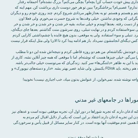
ری پيش خودت حساب کن! بچه‌ام؟ بچگی می‌کنم؟ بزرگ نشده‌ام؟ احمقانه رفتار
ندارم؟ عصبی‌ام؟ پرخاشگرم؟ ببين تو هر جور دوست داری برداشت کن. مهم اينه که
 و هستم و هستم. تو يه بعدازظهر مردادی شروع کردم. چند روزی خودم رو و ديگران
يگرانی که وجودی نداشتن. خيلی وقت‌ها به شروع حسرت می‌خورم. ولی فعلا اون
از دست رفته. بعدها اومدم و خيلی ساده، بقيه خر شدن و خر شدن و خر شدن و خر
 سوءاستفاده کردم و در نهايت تنبلی، روی سرشون منت گذاشتم. بعدها جای ديگه‌ای،
کرد. تنبلی و سوء استفاده. ولی يه موقعی، بدون هيچ فايده يا چشم‌داشتی کارايی کردم
کس ديگه‌ای انجامشون نمی‌داد. باز هم ادامه پيدا کرد تا الان! ولی مثل اينکه قرار نيست
ی خوندنش نگذاشته‌ام. من هم دو روزه قاطی کردم و نتيجه‌اش شده اين دو تا مطلب
ش) می‌گم، خيلی چيزها هست که نوشته‌ام. اما تا موقعی که همه چيز آنلاين نشه، کاری از
ايد با اين به ظاهر «دلتنگی‌ها» سر کنيد. زندگی‌ای که می‌تونست خيلی جالب‌تر باشه.
من تمام ذهنم به هم ريخته. بايد FDisk بکنمش. ولی شايد عصر بهتر بشه. «دار و دسته‌های نيويورک» و
واحه نوشته شده. نمی‌خواين، از عنوانش بدتون مياد، خب اجباری نيست! نخونيد!
 جامعه‏‎ای غير مدني
همگان بر اين نکته اذعان دارند که تجربه شوراها در دور اول آن، تجربه موفقی نبوده است و عده‏‎ای نيز
ين تجربه اذعان دارند.اعتقاد بر اين است که يکی از دلايل اقبال کم مردم به
ا،همين عدم موفقيت آنها بوده است. در کنار ساير مسائل از قبيل يأس و سرخوردگی
چرا شوراها موفق نبودند