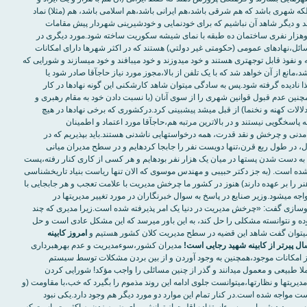
لکه شهری باشد که هم شرقی باشد،هم ايرانی باشد،هم اسلامی باشد، هم (مثلا) نماد
 و ديگر شاهد آن نباشيم که برای خودنمايی و خودشيرينی شهردار پيش مقامات
دوهزار نفری ساختمان ده طبقه با نمای شيشه سکوريت ساخته شود.مورد ديگری در
سائل،نهادهای عمومی (حکومتی غير دولتي) هستند که در اکثر شهرها دارای امکانات
بسيار قابل توجه و نفوذ قابل توجه‎‏تری هستند و خود مي‎‏دوزند و خود مي‎‏بافند و خود مي‎‏سازند و شورايی که
نماينده مردم باشد،مانع از آن خواهد شد که با يک تلفن از بالا،مجوز مورد نياز حاج‎‏آقا صادر شود يا
تخلفشان به هکذا ناديده گرفته شود.پس به سادگی مي‎‏توان شاهد کارشکنی اين گونه نهادها در کار
مچنين عدم قبول قوانين شهری را از سوی آنان (با نسبت دادن خود به مقام رهبری و
ابراز برخی استدلالات کهنه و نخ‎‏نما) از قبل مي‎‏شد پيش‎‏بينی کرد.درکشوری که برخی نهادها در هيچ
سطحی حاضر به پاسخگويی نيستند و در بالاترين مرتبه هم،حاج‎‏آقا مورد اعتماد و اطمينان
هستند،نهادهای مدنی و چرخش و نقد قدرت، همه درخواست‎‏هايی ناشدنی هستند.بايد بپذيريم که در
مديران درجه اول، در طول ربع قرن،تنها دويست نفر را جابجا کرده‎‏ايم و در سطح مديران ميانی
هم،شاهد دست به دست شدن پست‎‏ها در ميان يک هزار نفر بوده‎‏ايم و هر کسی از کاری کنار رفته،پست
ديگری را پذيرا شده است. (به جز دکتر حبيبی و مهندس موسوی که الان تنها رياست بنياد تاريخ‎‏شناسی
ر را بر عهده دارند) هنوز در کشور ما چرخش مديريت با علامت تعجب و هر جابجايی با
علامت سوال مواجه مي‏‎شود.وزير صنايع در پاسخ به سوال خبرنگاران در مورد تغيير مديريت‎‏ها در
خودروسازی گفت:‌ «چرخش مديريت در دنيا يک امر پذيرفته شده است.زيرا مديری که چند
سال در جايی بوده و نتوانسته مشکلی را حل کند، به اين باور مي‎‏رسد که اين مشکل عادی است و حل
تيم و
امروز کابينه
 پيرتر از کابينه شهيد رجايی است!
مديران کشور،سوءمديريت و عدم بهره‎‏برداری
 امکانات موجود،همچنين به وجود آوردن و از بين بردن مشکلات توسط سيستم
«حاج‎‏آقايي» کاملا طبيعی و معمول مي‎‏دانند و گذر از چنين مسائلی را واجب مؤکد! شورايی کردن
تصميم‎‏گيري‎‏ها و مديريت‎‏ها و نظارت‎‏ها،مي‎‏توانست جلوی ادامه اين روند مذموم را بگيرد که خب،با مقاومت (و
ت مواجه شده است.در کنار تمام اين موارد دو مورد ديگر هم وجود دارد.يکی نبود
 و ديد شورايی و سوءاستفاده اقليت از توانش،برای ضربه زدن به اکثريت، است که