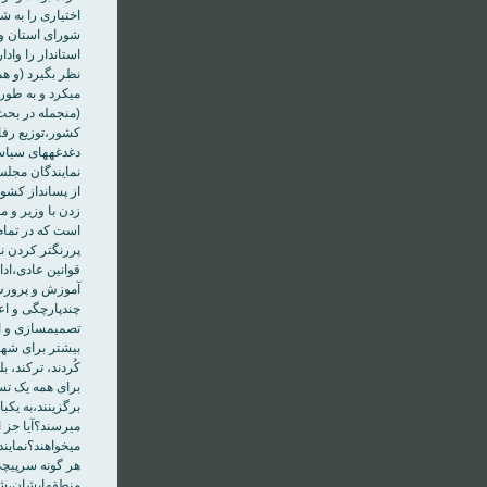
استاندار را وا
مي‎‏کرد و به
از پس‎‏اند
زدن با وزير و 
قوانين عادی،ادا
آموزش و پرورش،
چندپارچگی و اعل
بيشتر برای شهر
برای همه يک تسخ
مي‎‏رسند؟آيا 
مي‎‏خواهند؟نم
منطقه‎‏اي