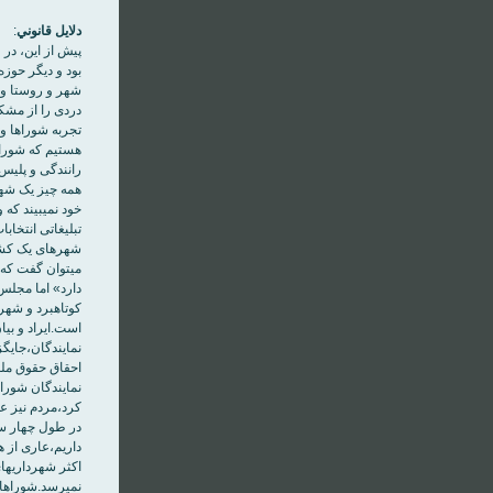
دلايل قانوني
:
شهر و روستا واگ
هستيم که شوراها
خود نمي‏‎
شهرهای يک کشو
دارد» اما مجلس
نمايندگان شورا
داريم،عاری از ه
اکث