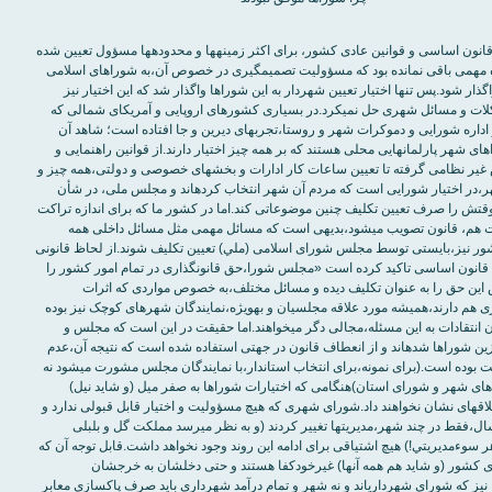
پيش از اين، در قانون اساسی و قوانين عادی کشور، برای اکثر زمينه‎‏ها و محدوده‎‏ها مسؤول تعيين شده
بود و ديگر حوزه مهمی باقی نمانده بود که مسؤوليت تصميم‎‏گيری در خصوص آن،به شوراهای اسلامی
ذار شود.پس تنها اختيار تعيين شهردار به اين شوراها واگذار شد که اين اختيار نيز
دردی را از مشکلات و مسائل شهری حل نمي‎‏کرد.در بسياری کشورهای اروپايی و آمريکای شمالی که
تجربه شوراها و اداره شورايی و دموکرات شهر و روستا،تجربه‎‏ای ديرين و جا افتاده است؛ شاهد آن
ی شهر پارلمانهايی محلی هستند که بر همه چيز اختيار دارند.از قوانين راهنمايی و
رانندگی و پليس غير نظامی گرفته تا تعيين ساعات کار ادارات و بخش‏‎های خصوصی و دولتی،همه چيز و
همه چيز يک شهر،در اختيار شورايی است که مردم آن شهر انتخاب کرده‎‏اند و مجلس ملی، در شأن
بيند که وقتش را صرف تعيين تکليف چنين موضوعاتی کند.اما در کشور ما که برای اندازه تراکت
تبليغاتی انتخابات هم، قانون تصويب مي‎‏شود،بديهی است که مسائل مهمی مثل مسائل داخلی همه
ر نيز،بايستی توسط مجلس شورای اسلامی (ملي) تعيين تکليف شوند.از لحاظ قانونی
مي‎‏توان گفت که قانون اساسی تاکيد کرده است «مجلس شورا،حق قانون‎‏گذاری در تمام امور کشور را
 اين حق را به عنوان تکليف ديده و مسائل مختلف،به خصوص مواردی که اثرات
کوتاه‎‏برد و شهری هم دارند،هميشه مورد علاقه مجلسيان و به‎‏ويژه،نمايندگان شهرهای کوچک نيز بوده
است.ايراد و بيان انتقادات به اين مسئله،مجالی دگر مي‎‏خواهند.اما حقيقت در اين است که مجلس و
نمايندگان،جايگزين شوراها شده‎‏اند و از انعطاف قانون در جهتی استفاده شده است که نتيجه آن،عدم
احقاق حقوق ملت بوده است.(برای نمونه،برای انتخاب استاندار،با نمايندگان مجلس مشورت مي‎‏شود نه
های شهر و شورای استان)هنگامی که اختيارات شوراها به صفر ميل (و شايد نيل)
کرد،مردم نيز علاقه‎‏ای نشان نخواهند داد.شورای شهری که هيچ مسؤوليت و اختيار قابل قبولی ندارد و
در طول چهار سال،فقط در چند شهر،مديريت‎‏ها تغيير کردند (و به نظر مي‎‏رسد مملکت گل و بلبلی
ر سوءمديريتي!) هيچ اشتياقی برای ادامه اين روند وجود نخواهد داشت.قابل توجه آن که
ر شهرداري‎‏های کشور (و شايد هم همه آنها) غيرخودکفا هستند و حتی دخلشان به خرجشان
نمي‎‏رسد.شوراها نيز که شورای شهرداري‎‏اند و نه شهر و تمام درآمد شهرداری بايد صرف پاکسازی معابر