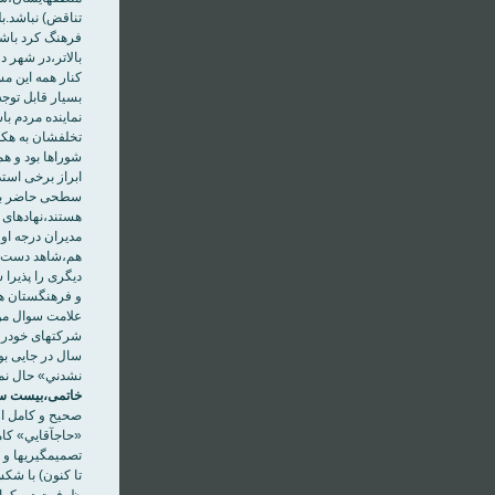
تناقض) نباشد.ب
فرهنگ کرد باشد
بالاتر،در شهر 
کنار همه اين م
شوراها بود و ه
و فرهنگستان هن
شرکت‎‏های 
نشدني» حال نمي‎‏توان گفت شاهد اين قضيه در سطح مديريت کلان کشور هس
خاتمی،بيست سال
صحيح و کامل از
تا کنون) با شکس
ظرفيت دموکراسی