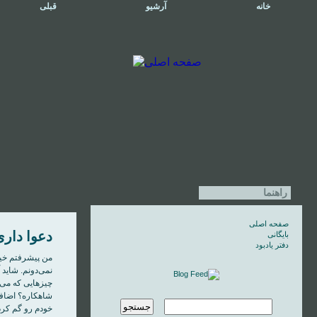
خانه
آرشیو
قبلی
راهنما
صفحه اصلی
دعوا دار
بایگانی
دفتر یادبود
من پيشرفتم خيل
نمی‌دونم. شايد 
چيزهايی که می‌
شاهکاره؟ اضاف
خودم رو گم کرده