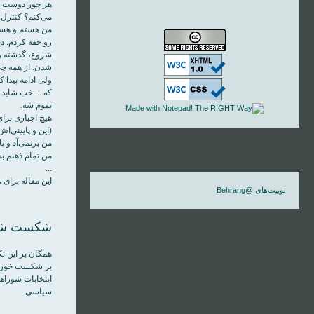
هر جور دوست دا
می‌کنم؟ کنترل 
من هستم و هستم
رو خفه کردم. د
شروع، گذشته و 
شدن. از همه چی
ولی ادامه پيدا 
که ... خب شايد 
تموم شه.
هيچ اجباری برا
(اين و پايينی‌ا
من برنمی‌آد و ب
...
اين مقاله برای 
توییت‌های @Behrang
شکست شوراها در
بر شکست خوردن ا
انتخابات شوراه
سياسي