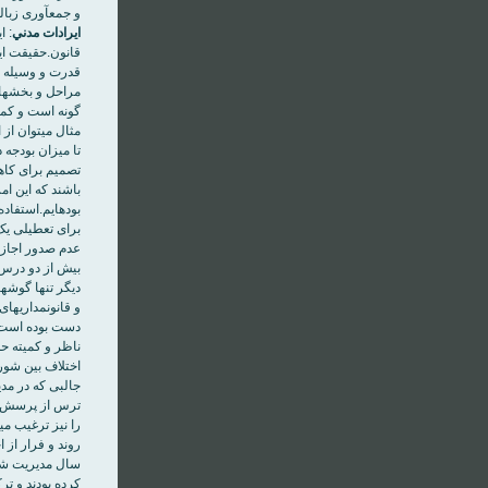
و جمع‎‏آوری زباله شود.در خصوص بقيه مسائل هم که مجلس تصميم‎‏گيری کرده است.
ايرادات مدني
قانون.حقيقت اين
مر
مثال مي‎
دست بوده است. 
اختلاف بين شور
جالبی که در مدي
روند و فرار از 