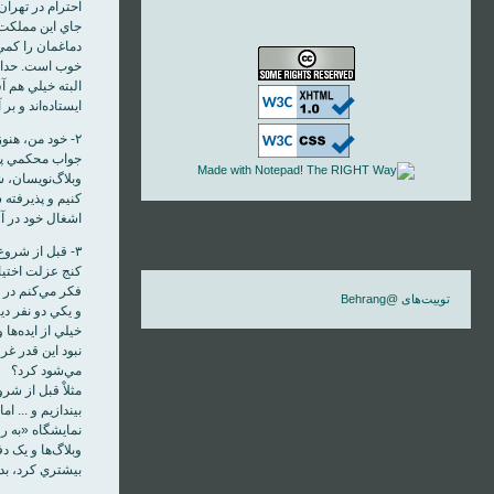
احترام در تهران
جاي اين مملکت، 
دماغمان را کمي
خوب است. حداقل 
البته خيلي هم 
ايستاده‌اند و ب
۲- خود من، هنوز
جواب محکمي پيدا
وبلاگ‌نويسان، ش
کنيم و پذيرفته 
اشغال خود در آور
۳- قبل از شروع
کنج عزلت اختيا
فکر مي‌کنم در 
توییت‌های @Behrang
و يکي دو نفر دي
خيلي از ايده‌ها 
مي‌شود کرد؟
بيندازيم و ... ا
نمايشگاه «به ر
بيشتري کرد، بدا