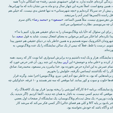
 زندگي کرده‌ام، فايده ندارد. به قولي «مشهدي شديم، رفته» چه اشکالي دارد؟ همه
همين وضع است. اصلاْ تجربه اين چهار سال و دو ماه به من نشان داده که ما تهراني‌ها،
 بيش از حد سربالا کرده‌ايم و «بچه شهرستاني» نه تنها فحش بدي نيست، که خيلي هم
راننده تاکسي‌ها کمتر آدم را مي‌تيغند.
آش دهن‌سوزي نيست. مثلاْ همين الساعه، «
مسعود
» و «
محمد رضا
» بالاي سرم
ر آن چه مي‌نويسم، نظارت استصوابي مي‌کنند.
 براي اين سئوال که «آيا بايد وبلاگ‌نويسان را به دنياي حقيقي هم وارد کنيم يا نه؟»
 نکرده‌ام. اما فکر مي‌کنم بي‌جوابي به معناي انفعال نيست. شايد به قول
سعيد
، ما
هروندان الکترونيک نمونه هستيم و به همين خاطر بايد در دنياي حقيقي هم حضور پيدا
شويم. درست يا غلط، فعلاْ که نيمي از يک سالن نمايشگاه را يک عده وبلاگ‌نويس، به
ده‌اند.
 نمايشگاه، هزار و يک ايده داشتيم و ده برابرش اميدواري. اما نوبت کار که رسيد، همه
ر کردند و «علي ماند و حوضش» اين
آرين
بيچاره، اين چند روز، آن قدر حرص خورد که
تمام عمرش به اين اندازه حرص نخورده بود. خدا بيامرزد پدر مسعود، محمدرضا، صادق
گر را که نگذاشتند ليسانس نگرفته، حلوايش را بخوريم.
و برنامه‌هايي که بود، به خاطر نبود آدم (نفر، نيرو، وبلاگ‌نويس) اجرا نشد. وگرنه قرار
نبود اين قدر غرفه‌ها خلوت و سوت و کور بمانند. اما موقعي که سه نفر هستند و ۱۰ غرفه، خداوکيلي چه
مثلاْ قبل از شروع نمايشگاه، برنامه ۶-۵ کارگاه آموزشي را ريخته بوديم؛ قرار بود يک کافه‌بلاگ راه
ما موقعي که ديديم کسي نيست، به ناچار به همان چه ديديد، اکتفا کرديم. (اگر نديديد، يک
وايت دوربين»، يک محل ثبت‌نام وبلاگ‌نويسان، يک نمايشگاه از صفحات اول بعضي
وبلاگ‌ها و يک دفتر يادبود بر پايه MT و کلي هم فضاي خالي) اگر کسي فکر مي‌کند که مي‌شد کار
ند و آگاه باشد که خودش نخواسته بود.