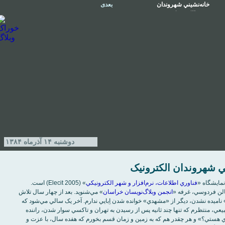
خانه‌نشيني شهروندان
بعدی
الکترونيک
دوشنبه ۱۴ آذر‌ماه ۱۳۸۴
ي شهروندان الکترونيک
فناوري اطلاعات، نرم‌افزار و شهر الکترونيکي
» (Elecit 2005) است.
الن فردوسي، غرفه «
انجمن وبلاگ‌نويسان خراسان
» مي‌شنويد. بعد از چهار سال تلاش
اميده نشدن، ديگر از «مشهدي» خوانده شدن اِبايي ندارم. آخر يک سالي مي‌شود که
بيعي، منتظرم که تنها چند ثانيه پس از رسيدن به تهران و تاکسي سوار شدن، راننده
هستي؟» و هر چقدر هم که به زمين و زمان قسم بخورم که هفده سال، با عزت و