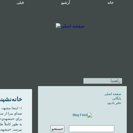
خانه
آرشیو
قبلی
راهنما
صفحه اصلی
خانه‌نشين
بایگانی
دفتر یادبود
۱- اينجا مشهد، نمايشگاه «
صداي مرا از س
براي «مشهدي» ن
به طور کاملاْ ط
بپرسد: «مشهدي 