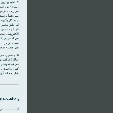
۴- شايد بهترين
مي‌ريخت، از من
نمي‌دهم! پرسيد
را به کار بگيرم.
اما طبق معمول 
تاريخچه انجمن و
الکترونيک صحبت
م
هم افتضاح صحبت
۵- جشنواره مي
سالن) فراهم بو
مي‌شد نمونه‌اي 
کس بد است و چر
شايد هم اصلاً و
یادداشت‌های
آخــــــــــــــي.