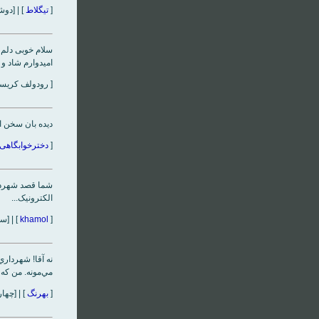
[
تیگلاط
] | [دوشنبه، ۱۴ آذر‌ماه ۳۸۴
سلام خوبی دلم و
امیدوارم شاد و
[ رودولف کریستین کارل دی
دیده بان سخن از
[
دخترخوابگاهی
شما قصد شهردار
الکترونيک...
[
khamol
] | [سه شنبه، ۱۵ آذر
نه آقا! شهردار
مي‌مونه. من که ف
[
بهرنگ
] | [چهارشنبه، ۱۶ آذر‌م