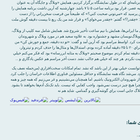
 برنامه‌اي که در طول نمايشگاه برگزار کرديم، همايش «وبلاگ و جايگاه آن به عنوان
رسانه» بود. شنبه عصر، قرار بود برنامه ساعت ۵ تا ۷ باشد. چهارشنبه که آرين داشت برنامه همايش را
 پرسيد که «مي‌توني صحبت کني؟» که طبيعتاً من فرصت سخن‌راني را از دست
: «چقدر!؟» گفتم: «چقدر مي‌خواي؟» و قرار شد من يک ربع تا بيست دقيقه گوش ملت
ما ايراني‌ها، همايش با نيم ساعت تأخير شروع شد. همايش شامل سه کليپ از وبلاگ،
بلاگ‌نويسان مشهد و جشنواره بود. به علاوه سعيد هم در مورد وبلاگ و شهروندان
 کرد. اواسط مراسم بود که آرين آمد و گفت: «تو ده دقيقه، جمع و جورش کن» من
هم که خودم را براي ۲۰ تا ۲۵ دقيقه آماده کرده بودم، استدلال‌ها و مثال‌ها را حذف کردم و تيتروار،
طلب را در ۱۰ دقيقه تمام کردم. موضوع صحبتم «وبلاگ به مثابه ابررسانه» بود که فکر مي‌کنم خيلي
 نکردم. هر چند که خيلي هم جالب نشد. دست آخر مراسم هم عکس يادگاري و ...
‌توانست خيلي بهتر از اين باشد که نشد. تمام امکانات سخت‌افزاري (من‌جمله نصف يک
د. مي‌شد نگاه همه نمايشگاه و حداقل مسئولين فناوري اطلاعات خراسان را جلب کرد.
از شهروندان الکترونيک باشيم. اما همچنان مي‌نشينيم و غر مي‌زنيم که همه چيز و همه
ا هيچ چيز درست نمي‌شود. واجب کفايي که نيست. بايد تک‌تک آدم‌ها بخواهند تا بشود.
بلاگ جايي است براي گوشه‌گيري و گمنامي. شايد هم نه
 شما:
..