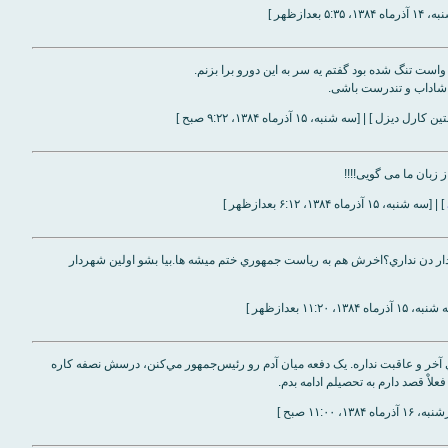
۱، ۵:۳۵ بعدازظهر ]
است تنگ شده بود گفتم یه سر به این دورو برا بزنم.
 شاداب و تندرست باشی.
زل ] | [سه شنبه، ۱۵ آذر‌ماه ۱۳۸۴، ۹:۲۲ صبح ]
 زبان ما می گویی!!!!
] | [سه شنبه، ۱۵ آذر‌ماه ۱۳۸۴، ۶:۱۲ بعدازظهر ]
 دن نداري؟اخرش هم به رياست جمهوري ختم ميشه ها.بيا بشو اولين شهردار
‌ماه ۱۳۸۴، ۱۱:۲۰ بعدازظهر ]
ي آخر و عاقبت نداره. يک دفعه ميان آدم رو رئيس‌جمهور مي‌کنن، درسش نصفه کاره
علاْ قصد دارم به تحصيلم ادامه بدم.
اه ۱۳۸۴، ۱۱:۰۰ صبح ]