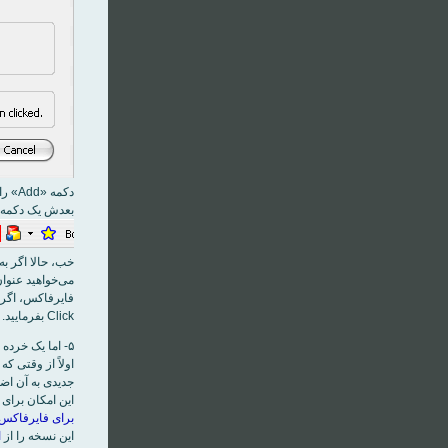
دکمه «Add» را فشار دهيد.
بعدش يک دکمه به
خب، حالا اگر به
Click بفرماييد. يعنی آن دکمه وسطی موس را بفشاريد!)
۵- اما يک خرده توضيحات اضافه
اولاً از وقتی ک
اين امکان برای 
برای فايرفاکس
اين نسخه را از
ا