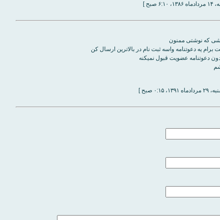
۶:۱ صبح ]
زشی که نوشتی ممنون
برام یه دعوتنامه واسه ثبت نام در بالاترین ارسال کن
ون دعوتنامه عضویت قبول نمیکنه
شم
۱۳۹۱، ۰:۱۵ صبح ]