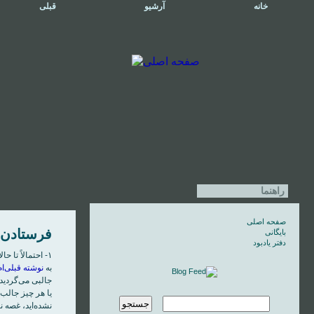
خانه
آرشیو
قبلی
راهنما
صفحه اصلی
فرستادن لي
بایگانی
دفتر یادبود
۱- احتمالاً تا حالا با «
به
نوشته قبلی‌ام
جالبی می‌گرديد،
يا هر چيز جالب 
نشده‌ايد، غصه ن