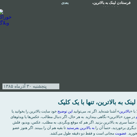
فرستادن لينک به بالاترين،
بعدی
تنها با يک کليک
پنجشنبه ۳۰ آذر‌ماه ۱۳۸۵
نک به بالاترين، تنها با يک کليک
بالاترين
» آشنا شده‌ايد. اگر نه، می‌توانيد
اين توضيح
خود سايت بالاترين را بخوانيد يا
در مورد «بالاترين» نگاهی بيندازيد. به هر حال، اگر دنبال مطالب، عکس‌ها يا ويدئوهای
 حتماً سری به بالاترين بزنيد. اگر هم که موقع وبگردی، به مطلب، عکس، ويديو، فلش
ديگری برخورديد، حتماً آن را
به بالاترين بفرستيد
تا بقيه هم آن را ببينند. اگر هنوز عضو
خوريد.
عضويت
مجانی است و فقط دو دقيقه طول می‌کشد.