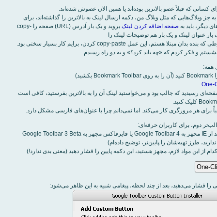
به جز وبلاگ‌هايی که مثل وبلاگ من، دکمه ارسال لينک به بالاترين را گذاشته‌اند، برای
ی ديگر، بايد به
صفحه اضافه کردن لينک
برويد و يک بار آدرس (URL) صفحه را copy-
بنا بر تنبلی مفرطی که بنده بدان مبتلا هستم، اين عمل copy-paste کردن، برايم کار بسيار سختی بود.
شستم و فکر کردم که «چه بايد کرد؟» و به دو راه رسيدم
بکشيد)
One-C
ه‌ای رسيديد که جالب بود و می‌خواستيد لينک آن را به بالاترين بفرستيد، کافی است
باْ برای هر مرورگری کار می‌کند. اما نمی‌دانم چرا با عنوان‌های فارسی مشکل دارد.
مواد لازم عبارتند از IE مجهز به Google Toolbar 4 يا فايرفاکس مجهز به Google Toolbar 3 Beta
نداريد، طرز تهيه‌شان را پايين‌تر، توضيح داده‌ام)
دام از اين مواد لازم، مجهز هستيد، اين دکمه پايين را فشار دهيد (معنی بدی ندارد!)
ی را فشار می‌دهيد، بعد از چند لحظه، پيغامی شبيه به اين ظاهر می‌شود: