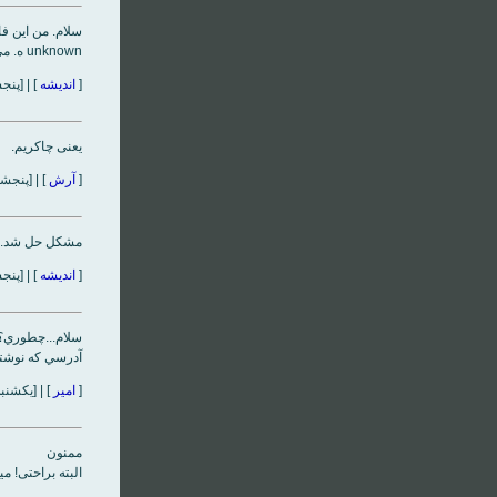
سلام. من این ف
unknown ه. می تونی کمکم کنی؟! راهی به ذهنت میرسه؟
[
اندیشه
] | [پنجشنبه، ۳۰ آذر‌ماه ۵
یعنی چاکریم.
[
آرش
] | [پنجشنبه، ۳۰ آذر‌ماه ۱۳۸۵، ۸
مشکل حل شد.
[
اندیشه
] | [پنجشنبه، ۳۰ آذر‌ماه ۸۵
سلام...چطوري؟
آدرسي كه نوشتي فيلتر
[
امير
] | [یکشنبه، ۲۳ اردیبهشت‌ماه ۱۳۸۶، ۰۳
ممنون
البته براحتی! 