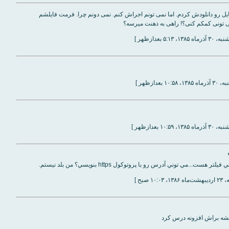
ایل رو دانلودش کردم. اما نمی تونم اجراش کنم. نمی دونم چرا. فرمت فایلشم
۱۳۸، ۵:۱۳ بعدازظهر ]
۱۰:۵ بعدازظهر ]
۱۳، ۱۰:۵۹ بعدازظهر ]
 هست...مي توني آدرس رو با پروتوكول https بنويسي؟ من بلد نيستم.
۱۰: صبح ]
میشه براش افزونه درس کرد