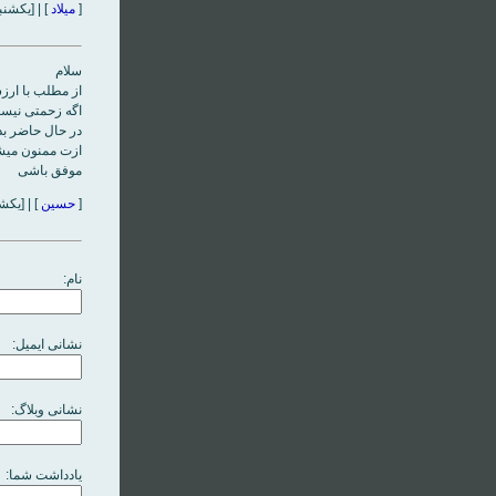
[
میلاد
] | [یکشنبه، ۱۴ مرداد‌ماه ۱۳۸۶، ۰
سلام
از مطلب با ار
اگه زحمتی نیست 
در حال حاضر بد
ازت ممنون می
موفق باشی
[
حسین
] | [یکشنبه، ۲۹ مرداد‌ماه 
نام:
نشانی ایمیل:
نشانی وبلاگ:
یادداشت شما: