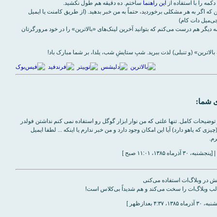
دکمه را با استفاده از
اين راهنما
ساختم. ده دقيقه هم طول نکشيد.
 که اگر به هر مشکلی برخورديد، حتماً به من خبر بدهيد. (از طريق کامنت يا ايميل
 ديگر هم درست می‌کنم که بتوانيد آخرين لينک‌های «بالاترين» را در خود مرورگرتان
 شما:
توضیحات کامل. تنها علتی که من نوار ابزار گوگل رو استفاده نمی کنم نداشتن فولدر
زی که یاهو دارد) آیا این امکان وجود دارد و من خبر ندارم یا اینکه ... لطفا ایمیل
رم.
ر‌ماه ۱۳۸۵، ۱۱:۰۱ صبح ]
ایش در وبلاگ‌ات استفاده می‌کنی
ب وبلاگ‌ات را سخت می‌کند و هم شدیداً بی‌کلاس است!
۱۳۸۵، ۴:۳۷ بعدازظهر ]