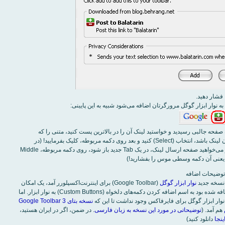
 نوار ابزار گوگل مرورگرتان اضافه می‌شود شبيه به اين پايينی:
 صفحه جالبی رسيديد و خواستيد لينک آن را در بالاترين پست کنيد، متنی را که
می‌خواهيد عنوان لينک باشد، انتخاب (Select) کنيد و بعد روی دکمه مربوطه، کليک بفرماييد! (در
فايرفاکس، اگر می‌خواهيد صفحه ارسال لينک، در يک Tab جديد باز شود، روی دکمه مربوطه، Middle
ه نسخه جديد
نوار ابزار گوگل
(Google Toolbar) برای اينترنت‌اکسپلورر آمد، يک امکان
جديدی به آن اضافه شده بود به اسم اضافه کردن دکمه‌های دلخواه (Custom Buttons) به نوار ابزار. اما
نوار ابزار گوگل برای فايرفاکس وجود نداشت تا اين که
نسخه بتای Google Toolbar 3
هم آمد. (
توضيحاتی در مورد اين نسخه به زبان فارسی
. در ضمن، اگر در ايران هستيد،
ينجا
دانلود کنيد)