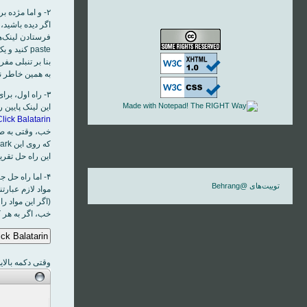
۲- و اما مژده برای کسانی که قبلاً عضو بالاترين بوده‌اند يا همين الان عضوش شده‌اند.
اگر ديده باشيد، 
فرستادن لينک‌ها
paste کنيد و يک بار عنوان لينک و يک بار هم توضيحات لينک را
به همين خاطر ن
۳- راه اول، برای همه:
اين لينک پايين را Bookmark کنيد (آن را به روی Bookmark Toolbar 
lick Balatarin
خب، وقتی به صفح
که روی اين Bookmark کليک کنيد.
اين راه حل تقري
۴- اما راه حل جالب‌تر دوم، برای کاربران حرفه‌ای:
توییت‌های @Behrang
(اگر اين مواد را 
خب، اگر به هر ک
وقتی دکمه بالاي