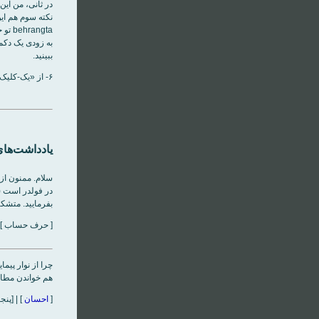
در ثانی، من اين 
نکته سوم هم اين
behrangta تو جی‌ميل دات کام)
به زودی يک دکمه
ببينيد.
۶- از «يک-کليک بالاترين» (و تنبلی) لذت ببريد. شبِ ستايشِ شب، يلدا، بر شما مبارک باد!
یادداشت‌های
سلام. ممنون از 
در فولدر است (چی
بفرمایید. متشک
[ حرف حساب ] | [پنجشنبه، ۳۰ آذ
چرا از نوار پیم
هم خواندن مطال
[
احسان
] | [پنجشنبه، ۳۰ آذر‌ماه 