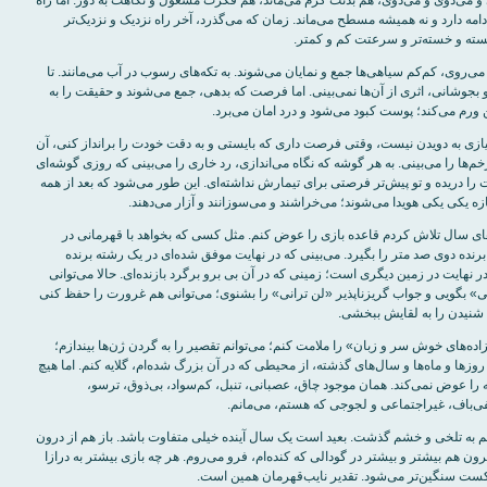
 ادامه دارد و نه همیشه مسطح می‌ماند. زمان که می‌گذرد، آخر راه نزدیک و نزدیک‌تر
ته و خسته‌تر و سرعتت کم و کمتر.
 می‌روی، کم‌کم سیاهی‌ها جمع و نمایان می‌شوند. به تکه‌های رسوب در آب می‌مانند. تا
بجوشانی، اثری از آن‌ها نمی‌بینی. اما فرصت که بدهی، جمع می‌شوند و حقیقت را به
ورم می‌کند؛ پوست کبود می‌شود و درد امان می‌برد.
یازی به دویدن نیست، وقتی فرصت داری که بایستی و به دقت خودت را برانداز کنی، آن
‌ها را می‌بینی. به هر گوشه که نگاه می‌اندازی، رد خاری را می‌بینی که روزی گوشه‌ای
ا دریده و تو پیش‌تر فرصتی برای تیمارش نداشته‌ای. این طور می‌شود که بعد از همه
ازه یکی یکی هویدا می‌شوند؛ می‌خراشند و می‌سوزانند و آزار می‌دهند.
ای سال تلاش کردم قاعده بازی را عوض کنم. مثل کسی که بخواهد با قهرمانی در
نده دوی صد متر را بگیرد. می‌بینی که در نهایت موفق شده‌ای در یک رشته برنده
ر نهایت در زمین دیگری است؛ زمینی که در آن بی برو برگرد بازنده‌ای. حالا می‌توانی
نی» بگویی و جواب گریزناپذیر «لن ترانی» را بشنوی؛ می‌توانی هم غرورت را حفظ کنی
 شنیدن را به لقایش ببخشی.
اده‌های خوش سر و زبان» را ملامت کنم؛ می‌توانم تقصیر را به گردن ژن‌ها بیندازم؛
 روزها و ماه‌ها و سال‌های گذشته، از محیطی که در آن بزرگ شده‌ام، گلایه کنم. اما هیچ
جه را عوض نمی‌کند. همان موجود چاق، عصبانی، تنبل، کم‌سواد، بی‌ذوق، ترسو،
فی‌باف، غیراجتماعی و لجوجی که هستم، می‌مانم.
 به تلخی و خشم گذشت. بعید است یک سال آینده خیلی متفاوت باشد. باز هم از درون
رون هم بیشتر و بیشتر در گودالی که کنده‌ام، فرو می‌روم. هر چه بازی بیشتر به درازا
ت سنگین‌تر می‌شود. تقدیر نایب‌قهرمان همین است.