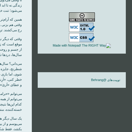
زندگی نه تا ابد
می‌شود؛ تنت خس
همین که آرام‌تر
وقتی هم بزنی و 
رخ می‌کشند. تن 
وقتی که دیگر ن
موقع است که زخم
از جسم و روحت ر
سال‌ها، دردها ت
می‌دانی؟ سال‌ه
شطرنج، جایزه بر
شوی، اما بازی د
خطر کنی، «اَرِ
توییت‌های @Behrang
و عطای «اَریٰ»
می‌توانم «حرامز
می‌توانم از همه
کدام این‌ها نتی
خسته‌کننده، من
یک سال دیگر هم
می‌پوسم و از بی
بکشد، فقط شکس